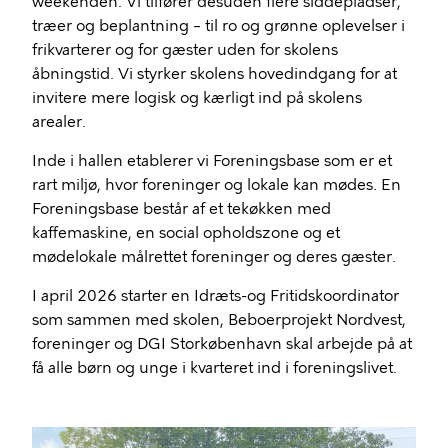
weekenden. Vi tilfører desuden flere siddepladser,
træer og beplantning – til ro og grønne oplevelser i
frikvarterer og for gæster uden for skolens
åbningstid. Vi styrker skolens hovedindgang for at
invitere mere logisk og kærligt ind på skolens
arealer.
Inde i hallen etablerer vi Foreningsbase som er et
rart miljø, hvor foreninger og lokale kan mødes. En
Foreningsbase består af et tekøkken med
kaffemaskine, en social opholdszone og et
mødelokale målrettet foreninger og deres gæster.
I april 2026 starter en Idræts-og Fritidskoordinator
som sammen med skolen, Beboerprojekt Nordvest,
foreninger og DGI Storkøbenhavn skal arbejde på at
få alle børn og unge i kvarteret ind i foreningslivet.