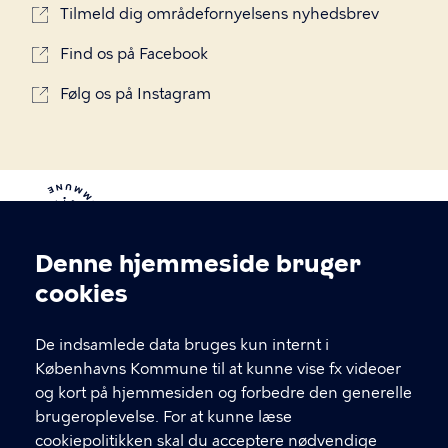
Tilmeld dig områdefornyelsens nyhedsbrev
Find os på Facebook
Følg os på Instagram
Denne hjemmeside bruger
Cookieindstillinger
cookies
Områdefornyelse Bispebjerg
De indsamlede data bruges kun internt i
Bakke
Københavns Kommune til at kunne vise fx videoer
og kort på hjemmesiden og forbedre den generelle
brugeroplevelse. For at kunne læse
KONTAKT OS
cookiepolitikken skal du acceptere nødvendige