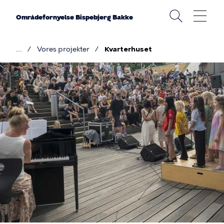
Gå
til
Områdefornyelse Bispebjerg Bakke
hovedindhold
Vores projekter
Kvarterhuset
Brødkrumme