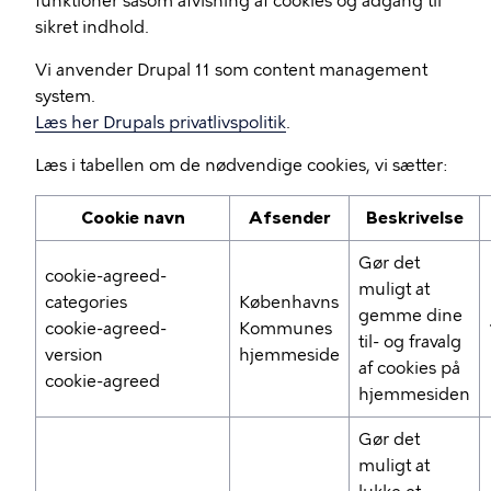
funktioner såsom afvisning af cookies og adgang til
sikret indhold.
Vi anvender Drupal 11 som content management
system.
Læs her Drupals privatlivspolitik
.
Læs i tabellen om de nødvendige cookies, vi sætter:
Cookie navn
Afsender
Beskrivelse
Gør det
cookie-agreed-
muligt at
categories
Københavns
gemme dine
cookie-agreed-
Kommunes
til- og fravalg
version
hjemmeside
af cookies på
cookie-agreed
hjemmesiden
Gør det
muligt at