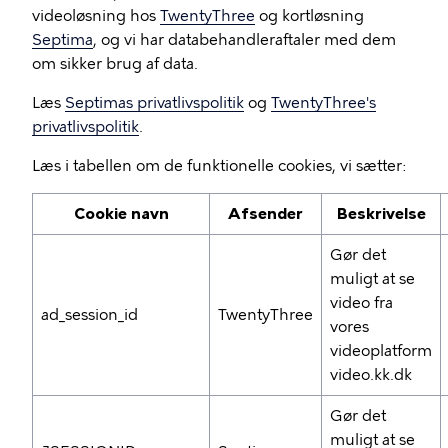
videoløsning hos
TwentyThree
og kortløsning
Septima
, og vi har databehandleraftaler med dem
om sikker brug af data.
Læs
Septimas privatlivspolitik
og
TwentyThree's
privatlivspolitik
.
Læs i tabellen om de funktionelle cookies, vi sætter:
Cookie navn
Afsender
Beskrivelse
Gør det
muligt at se
video fra
ad_session_id
TwentyThree
vores
videoplatform
video.kk.dk
Gør det
muligt at se